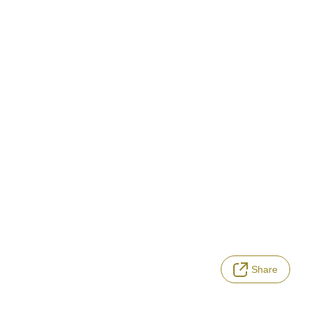
Share