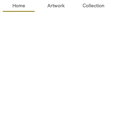
Home
Artwork
Collection