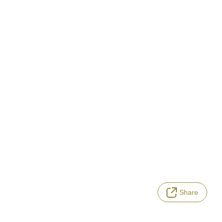
Share