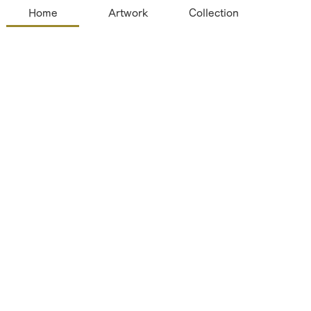
Home
Artwork
Collection