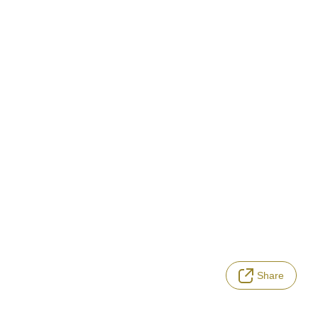
Share