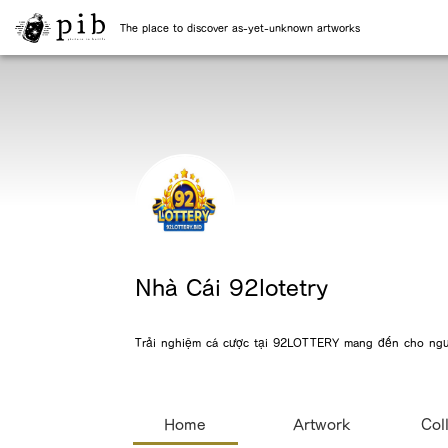
The place to discover as-yet-unknown artworks
Nhà Cái 92lotetry
Trải nghiệm cá cược tại 92LOTTERY mang đến cho ngư
Home
Artwork
Col