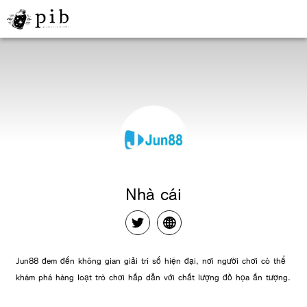
Nhà cái
Jun88 đem đến không gian giải trí số hiện đại, nơi người chơi có thể
khám phá hàng loạt trò chơi hấp dẫn với chất lượng đồ họa ấn tượng.