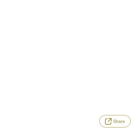
Share