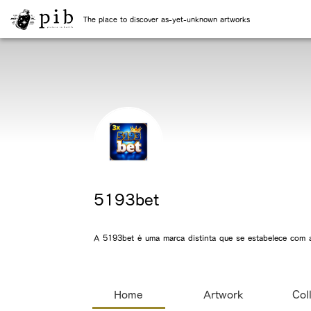
The place to discover as-yet-unknown artworks
5193bet
A 5193bet é uma marca distinta que se estabelece com au
Home
Artwork
Col