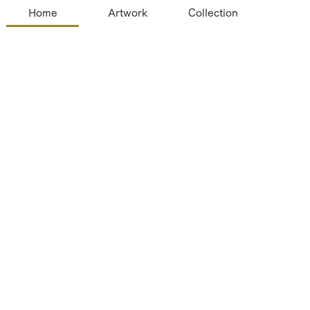
Home
Artwork
Collection