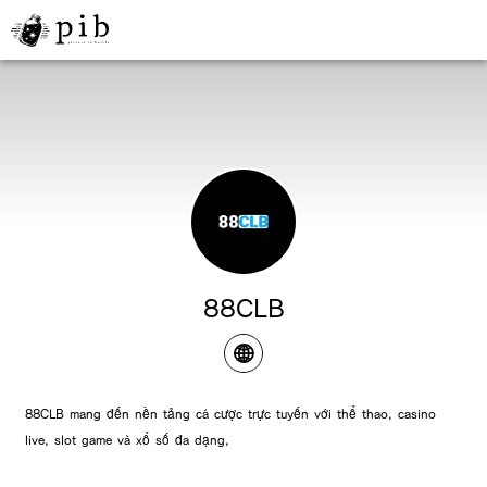
88CLB
88CLB mang đến nền tảng cá cược trực tuyến với thể thao, casino
live, slot game và xổ số đa dạng,