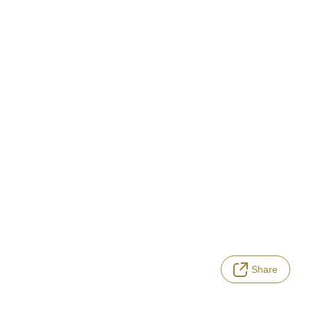
Share