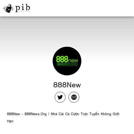
888New
888New - 888News.Org | Nhà Cái Cá Cược Trực Tuyến Không Giới
Hạn