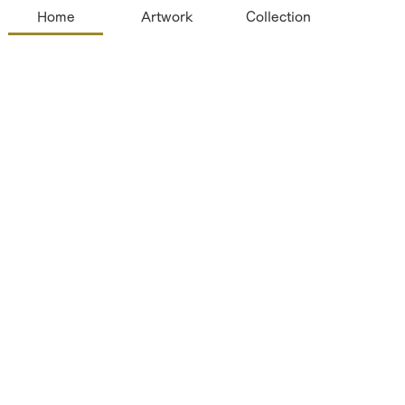
Home
Artwork
Collection