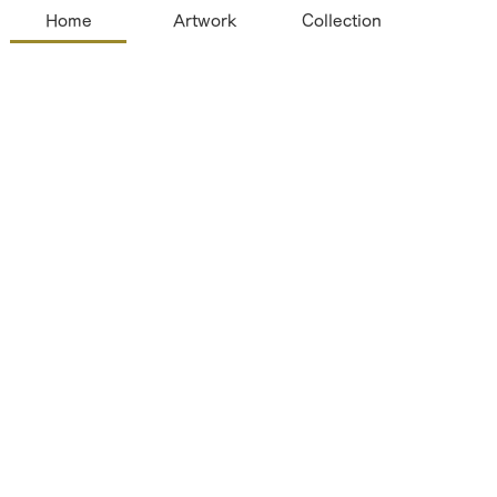
Home
Artwork
Collection