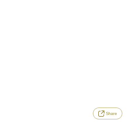
Share