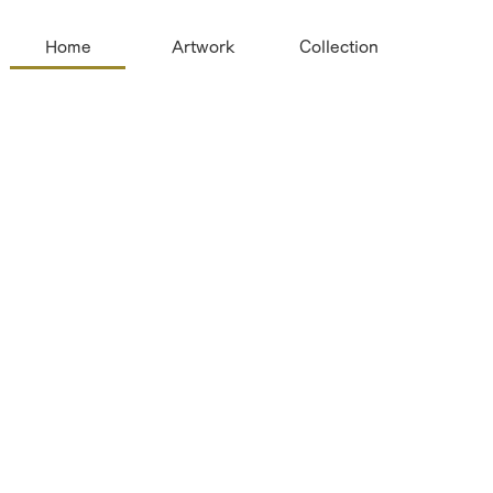
Home
Artwork
Collection