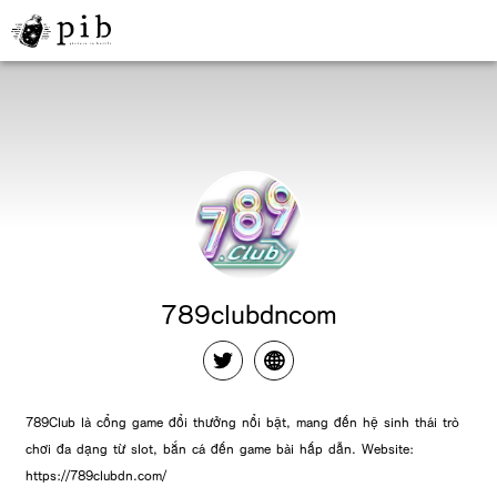
789clubdncom
789Club là cổng game đổi thưởng nổi bật, mang đến hệ sinh thái trò
chơi đa dạng từ slot, bắn cá đến game bài hấp dẫn. Website:
https://789clubdn.com/