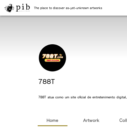
The place to discover as-yet-unknown artworks
788T
788T atua como um site oficial de entretenimento digit
Home
Artwork
Col