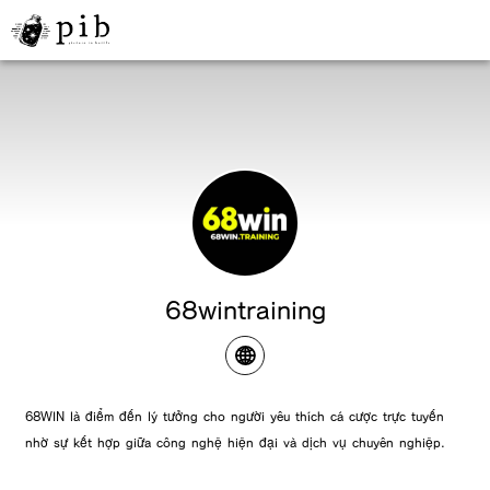
68wintraining
68WIN là điểm đến lý tưởng cho người yêu thích cá cược trực tuyến
nhờ sự kết hợp giữa công nghệ hiện đại và dịch vụ chuyên nghiệp.