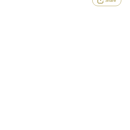
Share
tions
/
FAQ・Guideline