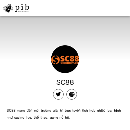
SC88
SC88 mang đến môi trường giải trí trực tuyến tích hợp nhiều loại hình
như casino live, thể thao, game nổ hũ,