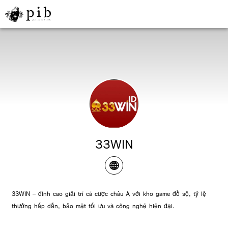
33WIN
33WIN – đỉnh cao giải trí cá cược châu Á với kho game đồ sộ, tỷ lệ
thưởng hấp dẫn, bảo mật tối ưu và công nghệ hiện đại.