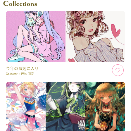
Collections
今年のお気に入り
Collector :
若林 花音