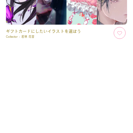
ギフトカードにしたいイラストを選ぼう
Collector :
若林 花音