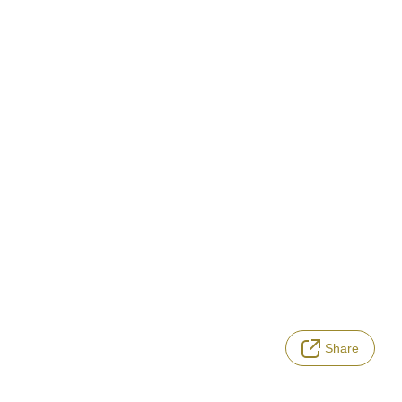
Share