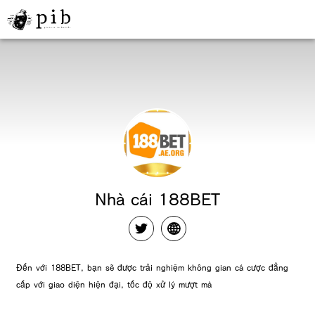
Nhà cái 188BET
Đến với 188BET, bạn sẽ được trải nghiệm không gian cá cược đẳng
cấp với giao diện hiện đại, tốc độ xử lý mượt mà