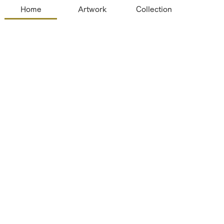
Home
Artwork
Collection