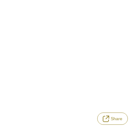
Share