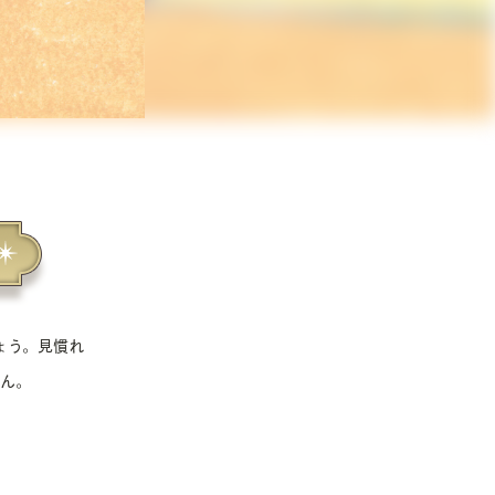
ょう。見慣れ
ん。