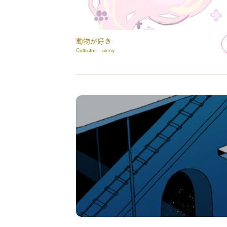
動物が好き
Collector :
cinny