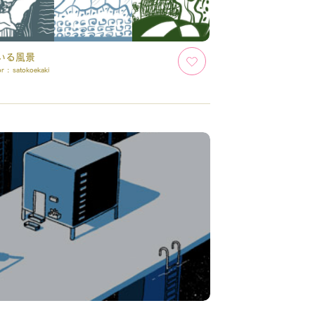
いる風景
or :
satokoekaki