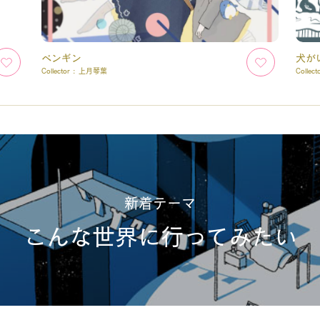
ペンギン
犬が
Collector :
上月琴葉
Collect
新着テーマ
こんな世界に行ってみたい