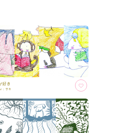
が好き
or :
サキ