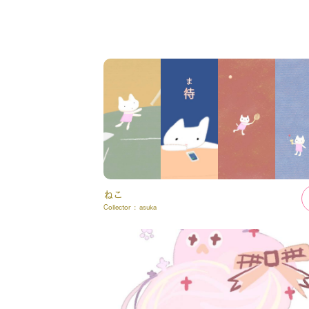
ねこ
Collector :
asuka