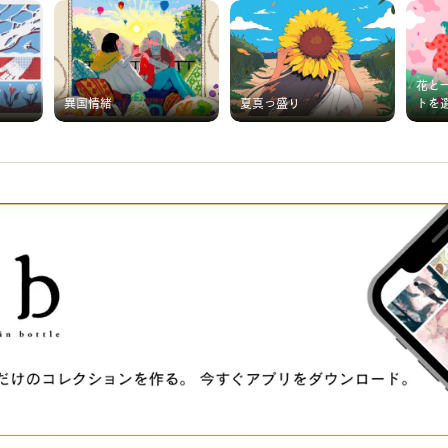
花と
異国情緒
夏真っ盛り
トを