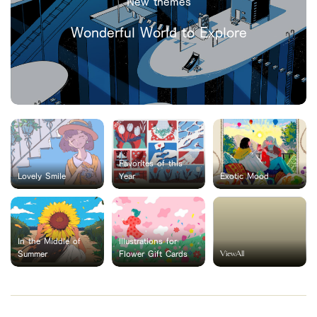
New themes
Wonderful World to Explore
Favorites of this
Lovely Smile
Year
Exotic Mood
In the Middle of
Illustrations for
ViewAll
Summer
Flower Gift Cards