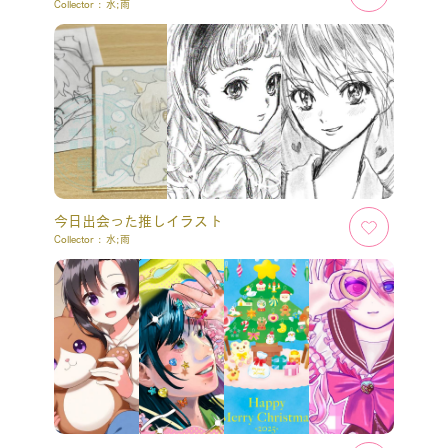
Collector :
水;雨
今日出会った推しイラスト
Collector :
水;雨