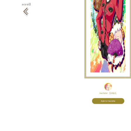
Illustrator:
玉井あち
Add to favorite