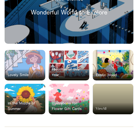
Wonderful World to Explore
Favorites of this
Lovely Smile
Year
Exotic Mood
In the Middle of
Illustrations for
ViewAll
Summer
Flower Gift Cards