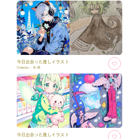
今日出会った推しイラスト
Collector :
水;雨
今日出会った推しイラスト