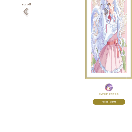
Illustrator:
いぶき柄那
Add to favorite