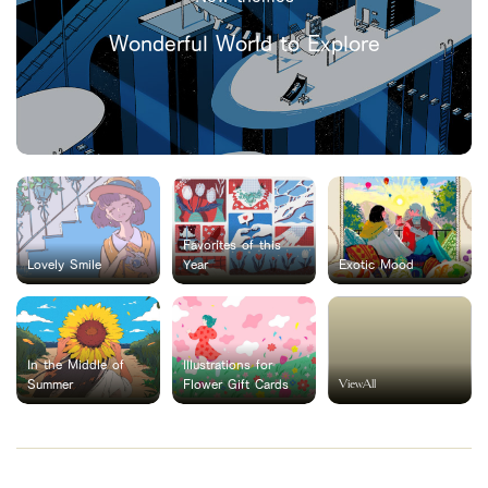
Wonderful World to Explore
Favorites of this
Lovely Smile
Year
Exotic Mood
In the Middle of
Illustrations for
ViewAll
Summer
Flower Gift Cards