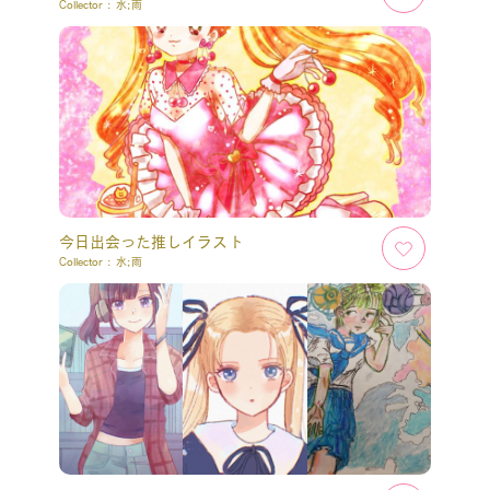
Collector :
水;雨
今日出会った推しイラスト
Collector :
水;雨