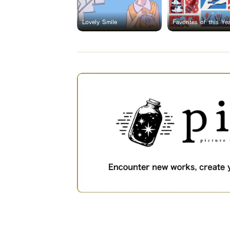
Lovely Smile
Favorites of this Ye