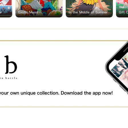
Illust
ar
Exotic Mood
In the Middle of Summer
Gift 