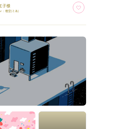
王子様
or :
橙空(とあ)