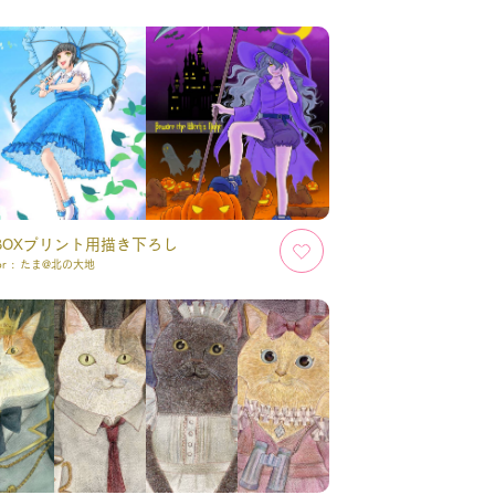
NBOXプリント用描き下ろし
or :
たま@北の大地