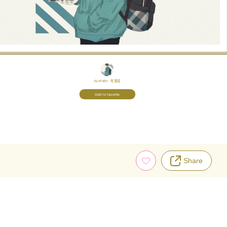
Illustrator:
有澄彗
Add to favorite
Share