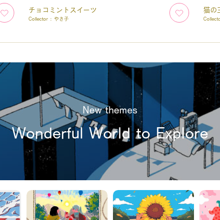
チョコミントスイーツ
猫の
Collector :
やさ子
Collect
New themes
Wonderful World to Explore