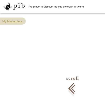
The place to discover as-yet-unknown artworks
My Masterpiece