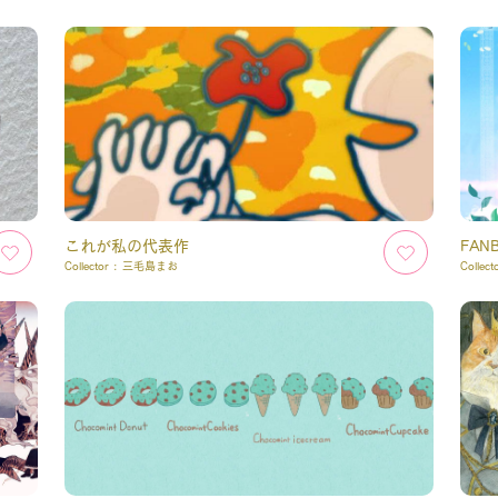
これが私の代表作
FA
Collector :
三毛島まお
Collect