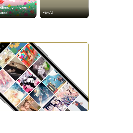
rations for Flower
ViewAll
Cards