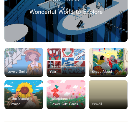
Wonderful World to Explore
Favorites of this
Lovely Smile
Year
Exotic Mood
In the Middle of
Illustrations for
ViewAll
Summer
Flower Gift Cards