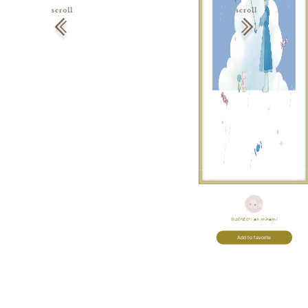
Illustrator:
𝘢𝘯 𝘮𝘪𝘯𝘢𝘮𝘪
Add to favorite