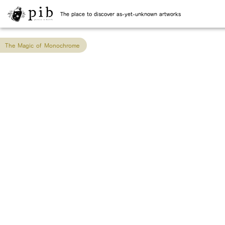
The place to discover as-yet-unknown artworks
The Magic of Monochrome