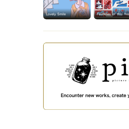
Lovely Smile
Favorites of this Ye