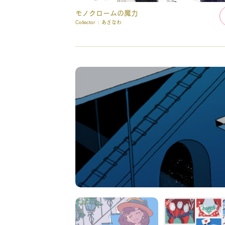
モノクロームの魔力
Collector :
あざなわ