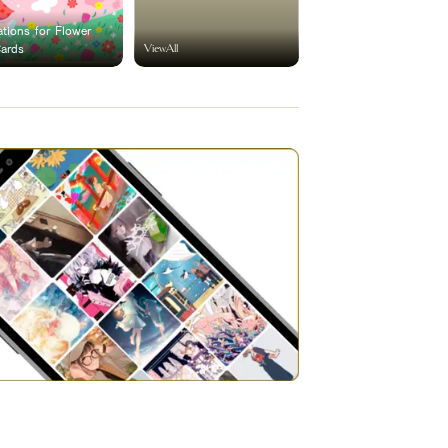
rations for Flower
ViewAll
Cards