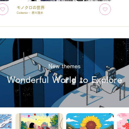
モノクロの世界
Collector :
原川澄水
New themes
Wonderful World to Explore