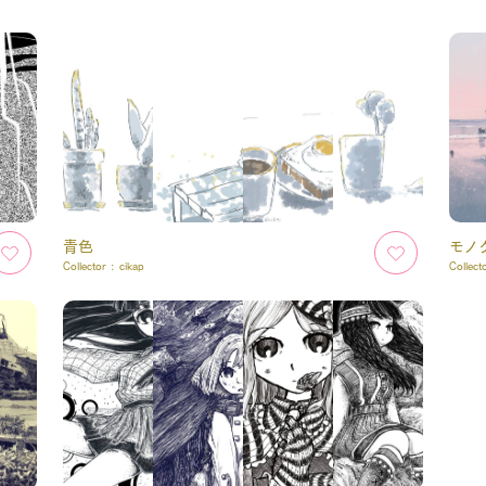
青色
モノ
Collector :
cikap
Collect