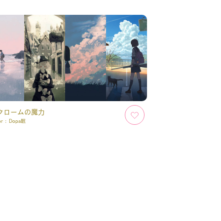
クロームの魔力
or :
Dopa眠