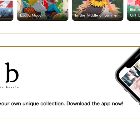
Illust
ar
Exotic Mood
In the Middle of Summer
Gift 