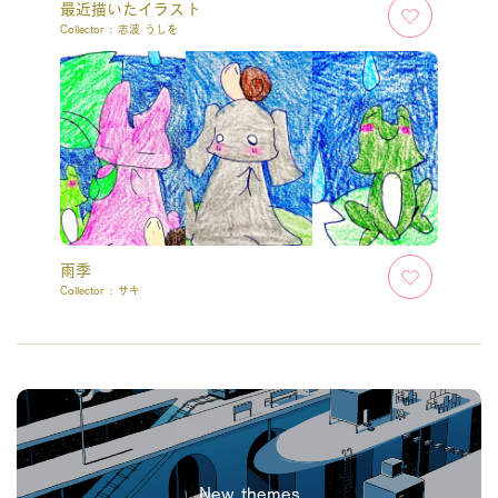
最近描いたイラスト
Collector :
志波 うしを
雨季
Collector :
サキ
New themes