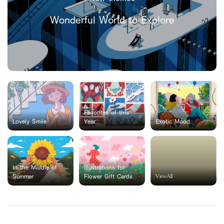
Wonderful World to Explore
Favorites of this
Lovely Smile
Year
Exotic Mood
In the Middle of
Illustrations for
ViewAll
Summer
Flower Gift Cards