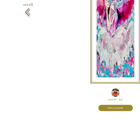
Illustrator:
あみ
Add to favorite