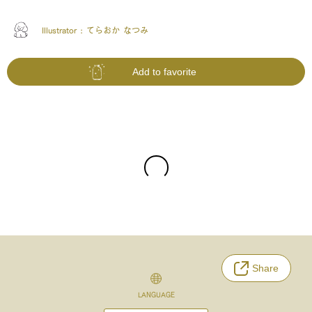
Illustrator :
てらおか なつみ
Add to favorite
Share
LANGUAGE