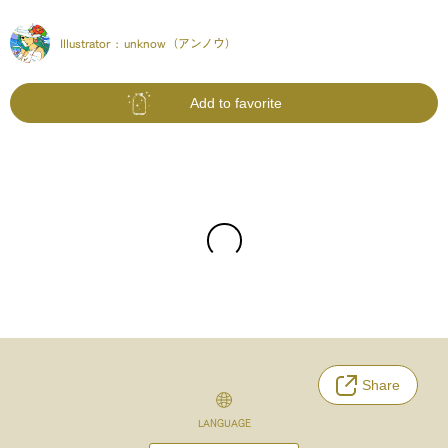
Illustrator :
unknow（アンノウ）
Add to favorite
Share
LANGUAGE