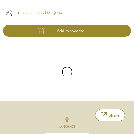
Illustrator :
てらおか なつみ
Add to favorite
Share
LANGUAGE