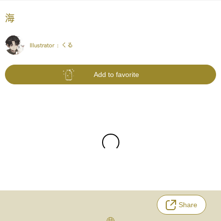
海
Illustrator :
くる
Add to favorite
Share