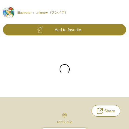
Illustrator :
unknow（アンノウ）
Add to favorite
Share
LANGUAGE